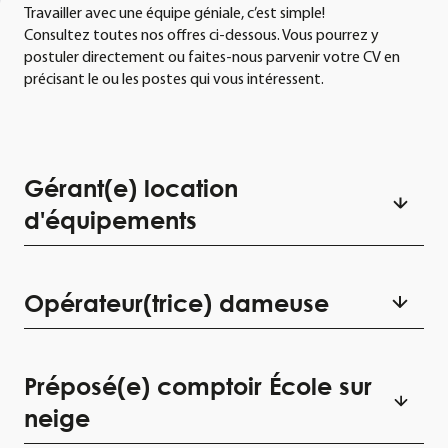
Travailler avec une équipe géniale, c’est simple!
Consultez toutes nos offres ci-dessous. Vous pourrez y
postuler directement ou faites-nous parvenir votre CV en
précisant le ou les postes qui vous intéressent.
Gérant(e) location
d'équipements
À PROPOS DU POSTE
Opérateur(trice) dameuse
Ski Chantecler est actuellement à la recherche d’un(e)
responsable location d’équipements pour joindre les rangs
RESPONSABILITÉS
d’une équipe dynamique et passionnée des sports de glisse!
Préposé(e) comptoir École sur
Damer et aplanir les pistes en utilisant les techniques de
neige
Voici donc l’occasion de développer votre expertise !
damage appropriées pour entretenir les conditions de ski :
Postulez dès maintenant!!